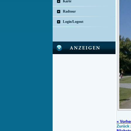
Karte
Radtour
Login/Logout
« Vorhe
Zurück 
Nächste