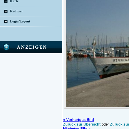
Karte
Radtour
Login/Logout
« Vorheriges Bild
Zurück zur Übersicht
oder
Zurück zu
Nächstes Bild »